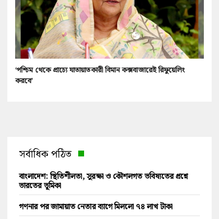
‘পশ্চিম থেকে প্রাচ্যে যাতায়াতকারী বিমান কক্সবাজারেই রিফুয়েলিং
করবে’
সর্বাধিক পঠিত
বাংলাদেশ: স্থিতিশীলতা, সুরক্ষা ও কৌশলগত ভবিষ্যতের প্রশ্নে
ভারতের ভূমিকা
গণনার পর জামায়াত নেতার ব্যাগে মিললো ৭৪ লাখ টাকা