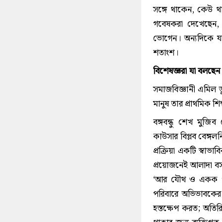
সঙ্গে থাকেন, কেউ 
গবেষকরা দেখেছেন, ব
ভোগেন। অন্যদিকে যার
শতাংশ।
বিশেষজ্ঞরা যা বলছেন
সমাজবিজ্ঞানী এমিল ড
মানুষ তার প্রাথমিক শি
বঙ্গবন্ধু শেখ মুজিব 
কাউসার বিপ্লব বেঙ্
প্রক্রিয়া একটি স্বাভ
প্রয়োজনেই আলাদা বসব
‘আর যৌথ ও একক পর
পরিবারে অভিভাবকের 
হস্তক্ষেপ করত; অতির