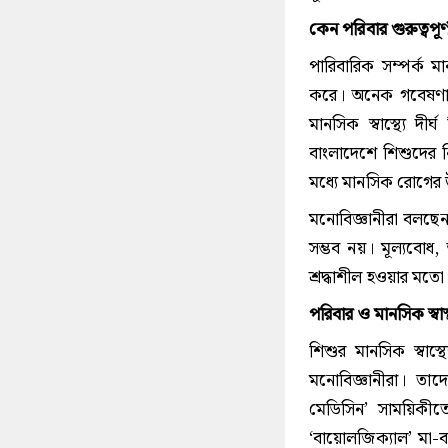
কেন পরিবার গুরুত্বপূর্
পারিবারিক সম্পর্ক মা
করে। অনেক গবেষণায়
মানসিক স্বাস্থ্যে দ
বাংলাদেশে শিশুদের 
মধ্যে মানসিক রোগের উ
মনোবিজ্ঞানীরা বলছেন
সম্ভব নয়। মূল্যবো
শ্রদ্ধাশীল হওয়ার মত
পরিবার ও মানসিক স্বাস্থ
শিশুর মানসিক স্বাস
মনোবিজ্ঞানীরা। তাদ
মেডিসিন’ সাময়িকীতে
‘বায়োলজিক্যাল’ মা-ব