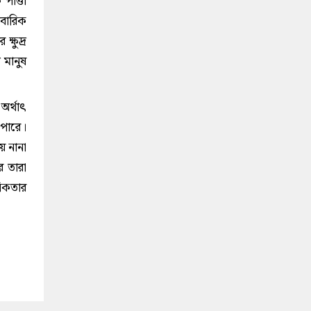
পাত্তা
িবারিক
্ষুদ্র
 মানুষ
অর্থাৎ
 পারে।
ে নানা
ে তারা
সিকতার