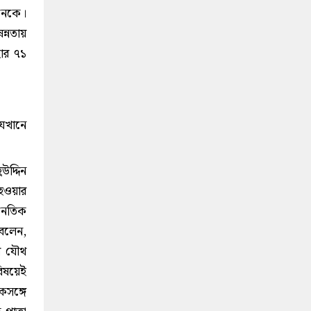
নেকে।
্নতায়
হার ৭১
যেখানে
উদ্দিন
 হওয়ার
থনৈতিক
 বলেন,
ে যৌথ
বিষয়েই
কসঙ্গে