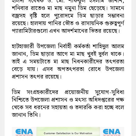
হালদা গবেষক ড. মো. শফিকুল ইসলাম জানান,
শনিবার রাতেও মা মাছ নমুনা ডিম ছেড়েছে। সামনে
বজ্রসহ বৃষ্টি হলে পুরোদমে ডিম ছাড়ার সম্ভাবনা
রয়েছে। হালদায় পানির ভৌত ও রাসায়নিক গুরুত্বপূর্ণ
প্যারামিটারগুলো এখন আদর্শমানের ভিতর রয়েছে।
হাটহাজারী উপজেলা নির্বাহী কর্মকর্তা শাহিদুল আলম
জানান, ডিম ছাড়ার আগে মা মাছ খুবই দুর্বল থাকে।
তাই এ সময়টাতে মা মাছ নিধনকারীদের তৎপরতা
বেড়ে যায়। এসব অপতৎপরতা রোধে উপজেলা
প্রশাসন তৎপর রয়েছে।
ডিম সংগ্রহকারীদের প্রয়োজনীয় সুযোগ-সুবিধা
নিশ্চিতে উপজেলা প্রশাসন ও মৎস্য অধিদপ্তরের পক্ষ
থেকে সব ধরনের সহায়তা ও তদারকি করা হচ্ছে বলে
জানান তিনি।