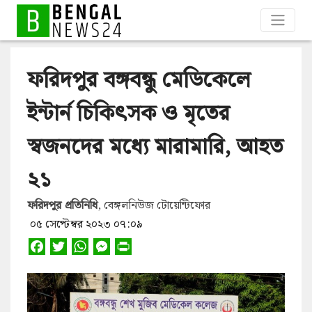
ফরিদপুর বঙ্গবন্ধু মেডিকেলে
ইন্টার্ন চিকিৎসক ও মৃতের
স্বজনদের মধ্যে মারামারি, আহত
২১
ফরিদপুর প্রতিনিধি
, বেঙ্গলনিউজ টোয়েন্টিফোর
০৫ সেপ্টেম্বর ২০২৩ ০৭:০৯